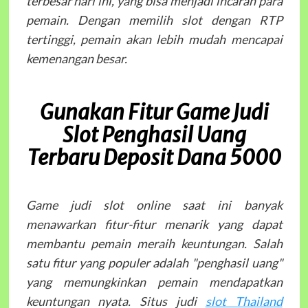
terbesar hari ini, yang bisa menjadi incaran para
pemain. Dengan memilih slot dengan RTP
tertinggi, pemain akan lebih mudah mencapai
kemenangan besar.
Gunakan Fitur Game Judi
Slot Penghasil Uang
Terbaru Deposit Dana 5000
Game judi slot online saat ini banyak
menawarkan fitur-fitur menarik yang dapat
membantu pemain meraih keuntungan. Salah
satu fitur yang populer adalah "penghasil uang"
yang memungkinkan pemain mendapatkan
keuntungan nyata. Situs judi
slot Thailand