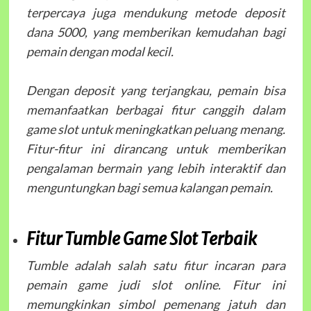
terpercaya juga mendukung metode deposit
dana 5000, yang memberikan kemudahan bagi
pemain dengan modal kecil.
Dengan deposit yang terjangkau, pemain bisa
memanfaatkan berbagai fitur canggih dalam
game slot untuk meningkatkan peluang menang.
Fitur-fitur ini dirancang untuk memberikan
pengalaman bermain yang lebih interaktif dan
menguntungkan bagi semua kalangan pemain.
Fitur Tumble Game Slot Terbaik
Tumble adalah salah satu fitur incaran para
pemain game judi slot online. Fitur ini
memungkinkan simbol pemenang jatuh dan