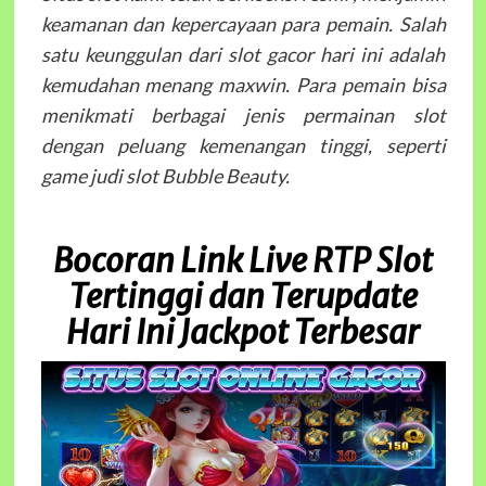
keamanan dan kepercayaan para pemain. Salah
satu keunggulan dari slot gacor hari ini adalah
kemudahan menang maxwin. Para pemain bisa
menikmati berbagai jenis permainan slot
dengan peluang kemenangan tinggi, seperti
game judi slot Bubble Beauty.
Bocoran Link Live RTP Slot
Tertinggi dan Terupdate
Hari Ini Jackpot Terbesar