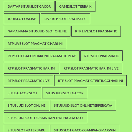
DAFTAR SITUS SLOT GACOR
GAME SLOT TERBAIK
JUDI SLOT ONLINE
LIVE RTP SLOT PRAGMATIC
NAMA NAMA SITUS JUDI SLOT ONLINE
RTP LIVE SLOT PRAGMATIC
RTP LIVE SLOT PRAGMATIC HARI INI
RTP SLOT GACOR HARI INI PRAGMATIC PLAY
RTP SLOT PRAGMATIC
RTP SLOT PRAGMATIC HARI INI
RTP SLOT PRAGMATIC HARI INI LIVE
RTP SLOT PRAGMATIC LIVE
RTP SLOT PRAGMATIC TERTINGGI HARI INI
SITUS GACOR SLOT
SITUS JUDI SLOT GACOR
SITUS JUDI SLOT ONLINE
SITUS JUDI SLOT ONLINE TERPERCAYA
SITUS JUDI SLOT TERBAIK DAN TERPERCAYA NO 1
SITUS SLOT 4D TERBARU
SITUS SLOT GACOR GAMPANG MAXWIN