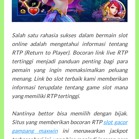
Salah satu rahasia sukses dalam bermain slot
online adalah mengetahui informasi tentang
RTP (Return to Player). Bocoran link live RTP
tertinggi menjadi panduan penting bagi para
pemain yang ingin memaksimalkan peluang
menang. Link bo slot terbaik kami memberikan
informasi terupdate tentang game slot mana
yang memiliki RTP tertinggi.
Nantinya bettor bisa memilih dengan bijak.
Situs yang memberikan bocoran RTP
slot gacor
gampang maxwin
ini menawarkan jackpot