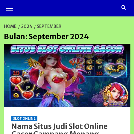
Primary
Menu
HOME
2024
SEPTEMBER
Bulan:
September 2024
SLOT ONLINE
Nama Situs Judi Slot Online