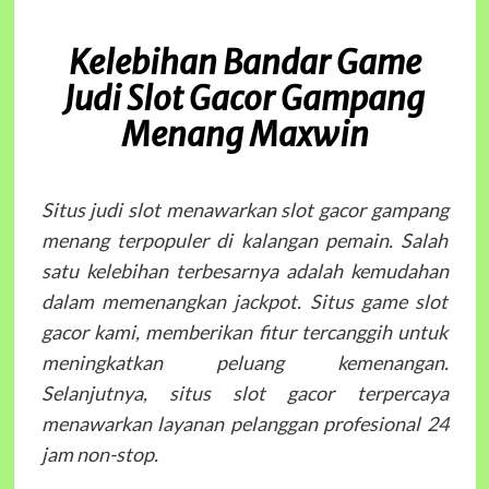
Kelebihan Bandar Game
Judi Slot Gacor Gampang
Menang Maxwin
Situs judi slot menawarkan slot gacor gampang
menang terpopuler di kalangan pemain. Salah
satu kelebihan terbesarnya adalah kemudahan
dalam memenangkan jackpot. Situs game slot
gacor kami, memberikan fitur tercanggih untuk
meningkatkan peluang kemenangan.
Selanjutnya, situs slot gacor terpercaya
menawarkan layanan pelanggan profesional 24
jam non-stop.