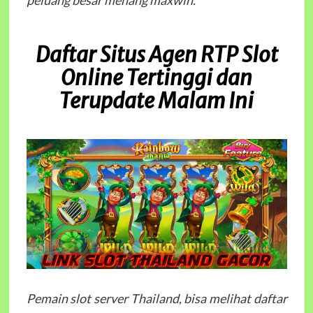
Daftar Situs Agen RTP Slot
Online Tertinggi dan
Terupdate Malam Ini
Pemain slot server Thailand, bisa melihat daftar