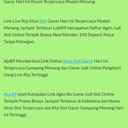
Gacor Hari Ini Resmi Terpercaya Mudah Menang.
Link Live Rtp Situs
Slot
Gacor Hari Ini Terpercaya Mudah
Menang Jackpot Terbesar Lobi89 merupakan Daftar Agen Judi
Slot Online Terbaik Bonus New Member 100 Deposit Pulsa
Tanpa Potongan.
Ajo89 Memberikan Link Daftar
Situs Slot Gacor
Hari Ini
Terpercaya Gampang Menang dan Game Judi Online Penghasil
Uang Live Rtp Tertinggi.
Ayu 89
ialah Kumpulan Link Agen Bo Game Judi Slot Online
Terbaik Promo Bonus Jackpot Terbesar di Indonesia dan Nama
Situs Slot Terpercaya dan Rtp Slot Gacor Gampang Menang Hari
Ini Tertinggi.