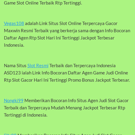
Game Slot Online Terbaik Rtp Tertinggi.
Vegas108
adalah Link Situs Slot Online Terpercaya Gacor
Maxwin Resmi Terbaik yang berkerja sama dengan Info Bocoran
Daftar Agen Rtp Slot Hari Ini Tertinggi Jackpot Terbesar
Indonesia.
Nama Situs
Slot Resmi
Terbaik dan Terpercaya Indonesia
ASD123 ialah Link Info Bocoran Daftar Agen Game Judi Online
Rtp Slot Gacor Hari Ini Tertinggi Promo Bonus Jackpot Terbesar.
Nongki99
Memberikan Bocoran Info Situs Agen Judi Slot Gacor
Terbaik dan Terpercaya Mudah Menang Jackpot Terbesar Rtp
Tertinggi di Indonesia.