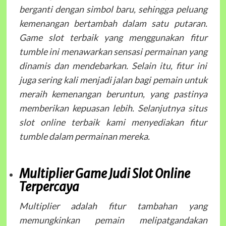
berganti dengan simbol baru, sehingga peluang
kemenangan bertambah dalam satu putaran.
Game slot terbaik yang menggunakan fitur
tumble ini menawarkan sensasi permainan yang
dinamis dan mendebarkan. Selain itu, fitur ini
juga sering kali menjadi jalan bagi pemain untuk
meraih kemenangan beruntun, yang pastinya
memberikan kepuasan lebih. Selanjutnya situs
slot online terbaik kami menyediakan fitur
tumble dalam permainan mereka.
Multiplier Game Judi Slot Online
Terpercaya
Multiplier adalah fitur tambahan yang
memungkinkan pemain melipatgandakan