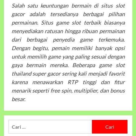
Salah satu keuntungan bermain di situs slot
gacor adalah tersedianya berbagai pilihan
permainan. Situs game slot terbaik biasanya
menyediakan ratusan hingga ribuan permainan
dari berbagai penyedia game terkemuka.
Dengan begitu, pemain memiliki banyak opsi
untuk memilih game yang paling sesuai dengan
gaya bermain mereka. Beberapa game slot
thailand super gacor sering kali menjadi favorit
karena menawarkan RTP tinggi dan fitur
menarik seperti free spin, multiplier, dan bonus
besar.
Cari
untuk: