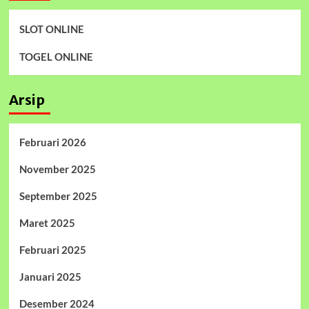
SLOT ONLINE
TOGEL ONLINE
Arsip
Februari 2026
November 2025
September 2025
Maret 2025
Februari 2025
Januari 2025
Desember 2024