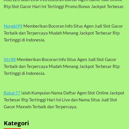
Rtp Slot Gacor Hari Ini Tertinggi Promo Bonus Jackpot Terbesar.
Nongki99
Memberikan Bocoran Info Situs Agen Judi Slot Gacor
Terbaik dan Terpercaya Mudah Menang Jackpot Terbesar Rtp
Tertinggi di Indonesia.
Sltr88
Memberikan Bocoran Info Situs Agen Judi Slot Gacor
Terbaik dan Terpercaya Mudah Menang Jackpot Terbesar Rtp
Tertinggi di Indonesia.
Bakar77
ialah Kumpulan Nama Daftar Agen Slot Online Jackpot
Terbesar Rtp Tertinggi Hari Ini Live dan Nama Situs Judi Slot
Gacor Maxwin Terbaik dan Terpercaya.
Kategori