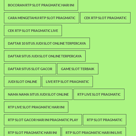
BOCORAN RTP SLOT PRAGMATIC HARI INI
CARA MENGETAHUI RTP SLOT PRAGMATIC
CEK RTP SLOT PRAGMATIC
CEK RTP SLOT PRAGMATIC LIVE
DAFTAR 10 SITUS JUDI SLOT ONLINE TERPERCAYA
DAFTAR SITUS JUDI SLOT ONLINE TERPERCAYA
DAFTAR SITUS SLOT GACOR
GAME SLOT TERBAIK
JUDI SLOT ONLINE
LIVE RTP SLOT PRAGMATIC
NAMA NAMA SITUS JUDI SLOT ONLINE
RTP LIVE SLOT PRAGMATIC
RTP LIVE SLOT PRAGMATIC HARI INI
RTP SLOT GACOR HARI INI PRAGMATIC PLAY
RTP SLOT PRAGMATIC
RTP SLOT PRAGMATIC HARI INI
RTP SLOT PRAGMATIC HARI INI LIVE