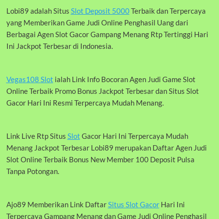
Lobi89 adalah Situs
Slot Deposit 5000
Terbaik dan Terpercaya
yang Memberikan Game Judi Online Penghasil Uang dari
Berbagai Agen Slot Gacor Gampang Menang Rtp Tertinggi Hari
Ini Jackpot Terbesar di Indonesia.
Vegas108 Slot
ialah Link Info Bocoran Agen Judi Game Slot
Online Terbaik Promo Bonus Jackpot Terbesar dan Situs Slot
Gacor Hari Ini Resmi Terpercaya Mudah Menang.
Link Live Rtp Situs
Slot
Gacor Hari Ini Terpercaya Mudah
Menang Jackpot Terbesar Lobi89 merupakan Daftar Agen Judi
Slot Online Terbaik Bonus New Member 100 Deposit Pulsa
Tanpa Potongan.
Ajo89 Memberikan Link Daftar
Situs Slot Gacor
Hari Ini
Terpercaya Gampang Menang dan Game Judi Online Penghasil