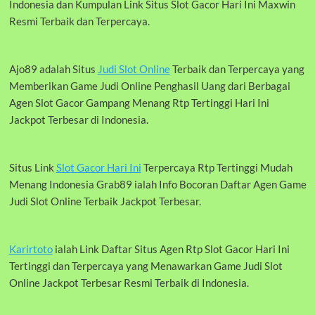
Indonesia dan Kumpulan Link Situs Slot Gacor Hari Ini Maxwin
Resmi Terbaik dan Terpercaya.
Ajo89 adalah Situs
Judi Slot Online
Terbaik dan Terpercaya yang
Memberikan Game Judi Online Penghasil Uang dari Berbagai
Agen Slot Gacor Gampang Menang Rtp Tertinggi Hari Ini
Jackpot Terbesar di Indonesia.
Situs Link
Slot Gacor Hari Ini
Terpercaya Rtp Tertinggi Mudah
Menang Indonesia Grab89 ialah Info Bocoran Daftar Agen Game
Judi Slot Online Terbaik Jackpot Terbesar.
Karirtoto
ialah Link Daftar Situs Agen Rtp Slot Gacor Hari Ini
Tertinggi dan Terpercaya yang Menawarkan Game Judi Slot
Online Jackpot Terbesar Resmi Terbaik di Indonesia.