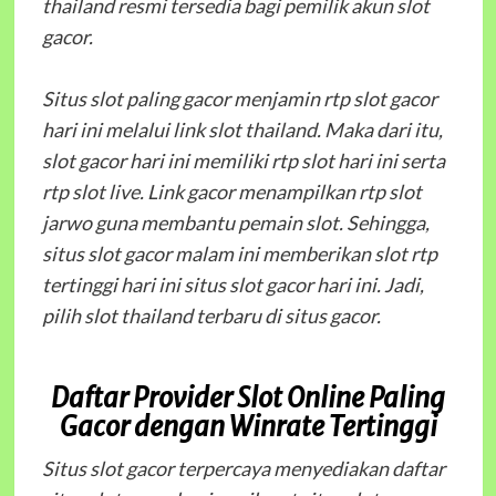
thailand resmi tersedia bagi pemilik akun slot
gacor.
Situs slot paling gacor menjamin rtp slot gacor
hari ini melalui link slot thailand. Maka dari itu,
slot gacor hari ini memiliki rtp slot hari ini serta
rtp slot live. Link gacor menampilkan rtp slot
jarwo guna membantu pemain slot. Sehingga,
situs slot gacor malam ini memberikan slot rtp
tertinggi hari ini situs slot gacor hari ini. Jadi,
pilih slot thailand terbaru di situs gacor.
Daftar Provider Slot Online Paling
Gacor dengan Winrate Tertinggi
Situs slot gacor terpercaya menyediakan daftar