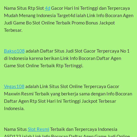
Nama Situs Rtp Slot
4d
Gacor Hari Ini Tertinggi dan Terpercaya
Mudah Menang Indonesia Target4d ialah Link Info Bocoran Agen
Judi Game Bo Slot Online Terbaik Promo Bonus Jackpot
Terbesar.
Bakso108
adalah Daftar Situs Judi Slot Gacor Terpercaya No 1
di Indonesia karena berikan Link Info Bocoran Daftar Agen
Game Slot Online Terbaik Rtp Tertinggi.
Vegas108
adalah Link Situs Slot Online Terpercaya Gacor
Maxwin Resmi Terbaik yang berkerja sama dengan Info Bocoran
Daftar Agen Rtp Slot Hari Ini Tertinggi Jackpot Terbesar
Indonesia.
Nama Situs
Slot Resmi
Terbaik dan Terpercaya Indonesia
ASD123 ialah Link Info Bocoran Daftar Agen Game Judi Online