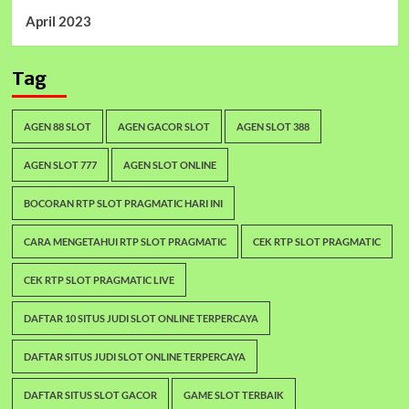
April 2023
Tag
AGEN 88 SLOT
AGEN GACOR SLOT
AGEN SLOT 388
AGEN SLOT 777
AGEN SLOT ONLINE
BOCORAN RTP SLOT PRAGMATIC HARI INI
CARA MENGETAHUI RTP SLOT PRAGMATIC
CEK RTP SLOT PRAGMATIC
CEK RTP SLOT PRAGMATIC LIVE
DAFTAR 10 SITUS JUDI SLOT ONLINE TERPERCAYA
DAFTAR SITUS JUDI SLOT ONLINE TERPERCAYA
DAFTAR SITUS SLOT GACOR
GAME SLOT TERBAIK