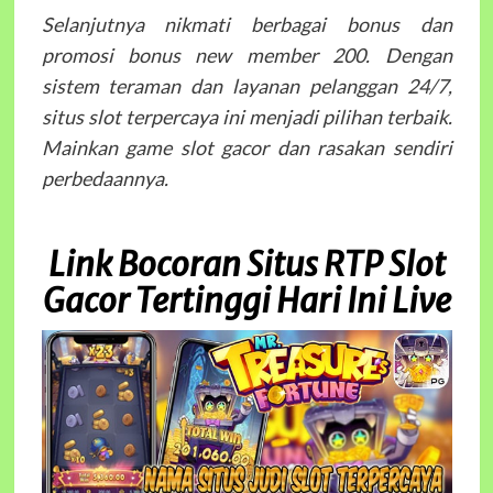
Selanjutnya nikmati berbagai bonus dan
promosi bonus new member 200. Dengan
sistem teraman dan layanan pelanggan 24/7,
situs slot terpercaya ini menjadi pilihan terbaik.
Mainkan game slot gacor dan rasakan sendiri
perbedaannya.
Link Bocoran Situs RTP Slot
Gacor Tertinggi Hari Ini Live