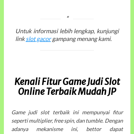
Untuk informasi lebih lengkap, kunjungi
link
slot gacor
gampang menang kami.
Kenali Fitur Game Judi Slot
Online Terbaik Mudah JP
Game judi slot terbaik ini mempunyai fitur
seperti multiplier, free spin, dan tumble. Dengan
adanya mekanisme ini, bettor dapat