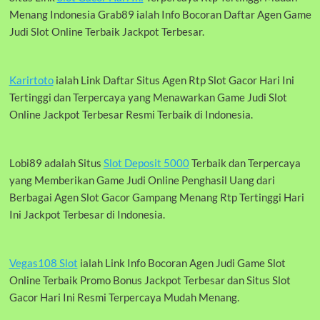
Menang Indonesia Grab89 ialah Info Bocoran Daftar Agen Game
Judi Slot Online Terbaik Jackpot Terbesar.
Karirtoto
ialah Link Daftar Situs Agen Rtp Slot Gacor Hari Ini
Tertinggi dan Terpercaya yang Menawarkan Game Judi Slot
Online Jackpot Terbesar Resmi Terbaik di Indonesia.
Lobi89 adalah Situs
Slot Deposit 5000
Terbaik dan Terpercaya
yang Memberikan Game Judi Online Penghasil Uang dari
Berbagai Agen Slot Gacor Gampang Menang Rtp Tertinggi Hari
Ini Jackpot Terbesar di Indonesia.
Vegas108 Slot
ialah Link Info Bocoran Agen Judi Game Slot
Online Terbaik Promo Bonus Jackpot Terbesar dan Situs Slot
Gacor Hari Ini Resmi Terpercaya Mudah Menang.