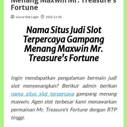
Menang Maxwin Mr. Treasure’s
Fortune
Gacor Slot Login
2025-11-05
Nama Situs Judi Slot
Terpercaya Gampang
Menang Maxwin Mr.
Treasure's Fortune
Ingin mendapatkan pengalaman bermain judi
slot menyenangkan? Berikut admin berikan
nama situs slot terpercaya
gampang menang
maxwin. Agen slot terbesar kami menawarkan
permainan Mr. Treasure's Fortune dengan RTP
tinggi.