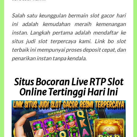
Salah satu keunggulan bermain slot gacor hari
ini adalah kemudahan meraih kemenangan
instan. Langkah pertama adalah mendaftar ke
situs judi slot terpercaya kami. Link bo slot
terbaik ini mempunyai proses deposit cepat, dan
penarikan instan tanpa kendala.
Situs Bocoran Live RTP Slot
Online Tertinggi Hari Ini