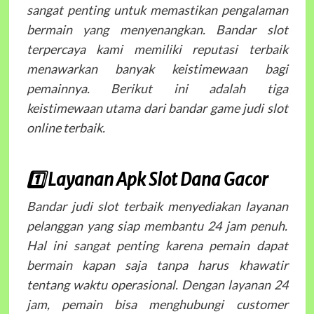
sangat penting untuk memastikan pengalaman
bermain yang menyenangkan. Bandar slot
terpercaya kami memiliki reputasi terbaik
menawarkan banyak keistimewaan bagi
pemainnya. Berikut ini adalah tiga
keistimewaan utama dari bandar game judi slot
online terbaik.
1️⃣ Layanan Apk Slot Dana Gacor
Bandar judi slot terbaik menyediakan layanan
pelanggan yang siap membantu 24 jam penuh.
Hal ini sangat penting karena pemain dapat
bermain kapan saja tanpa harus khawatir
tentang waktu operasional. Dengan layanan 24
jam, pemain bisa menghubungi customer