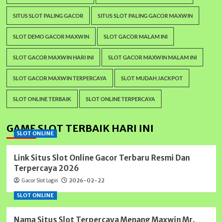
SITUS SLOT PALING GACOR
SITUS SLOT PALING GACOR MAXWIN
SLOT DEMO GACOR MAXWIN
SLOT GACOR MALAM INI
SLOT GACOR MAXWIN HARI INI
SLOT GACOR MAXWIN MALAM INI
SLOT GACOR MAXWIN TERPERCAYA
SLOT MUDAH JACKPOT
SLOT ONLINE TERBAIK
SLOT ONLINE TERPERCAYA
GAME SLOT TERBAIK HARI INI
SLOT ONLINE
Link Situs Slot Online Gacor Terbaru Resmi Dan
Terpercaya 2026
Gacor Slot Login
2026-02-22
SLOT ONLINE
Nama Situs Slot Terpercaya Menang Maxwin Mr.