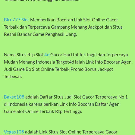
Biru777 Slot
Memberikan Bocoran Link Slot Online Gacor
Terbaik dan Terpercaya Gampang Menang Jackpot dan Situs
Resmi Bandar Game Penghasil Uang.
Nama Situs Rtp Slot
4d
Gacor Hari Ini Tertinggi dan Terpercaya
Mudah Menang Indonesia Target4d ialah Link Info Bocoran Agen
Judi Game Bo Slot Online Terbaik Promo Bonus Jackpot
Terbesar.
Bakso108
adalah Daftar Situs Judi Slot Gacor Terpercaya No 1
di Indonesia karena berikan Link Info Bocoran Daftar Agen
Game Slot Online Terbaik Rtp Tertinggi.
Vegas108
adalah Link Situs Slot Online Terpercaya Gacor