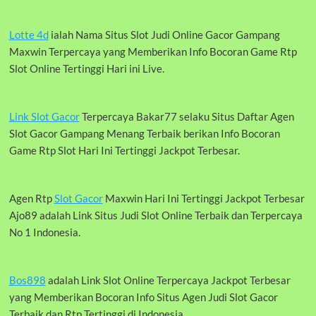
Lotte 4d
ialah Nama Situs Slot Judi Online Gacor Gampang
Maxwin Terpercaya yang Memberikan Info Bocoran Game Rtp
Slot Online Tertinggi Hari ini Live.
Link Slot Gacor
Terpercaya Bakar77 selaku Situs Daftar Agen
Slot Gacor Gampang Menang Terbaik berikan Info Bocoran
Game Rtp Slot Hari Ini Tertinggi Jackpot Terbesar.
Agen Rtp
Slot Gacor
Maxwin Hari Ini Tertinggi Jackpot Terbesar
Ajo89 adalah Link Situs Judi Slot Online Terbaik dan Terpercaya
No 1 Indonesia.
Bos898
adalah Link Slot Online Terpercaya Jackpot Terbesar
yang Memberikan Bocoran Info Situs Agen Judi Slot Gacor
Terbaik dan Rtp Tertinggi di Indonesia.