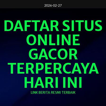
Skip
2026-02-27
to
content
DAFTAR SITUS
ONLINE
GACOR
TERPERCAYA
HARI INI
LINK BERITA RESMI TERBAIK