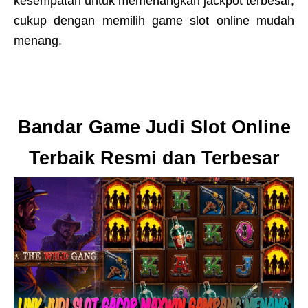
kesempatan untuk memenangkan jackpot terbesar,
cukup dengan memilih game slot online mudah
menang.
Bandar Game Judi Slot Online
Terbaik Resmi dan Terbesar