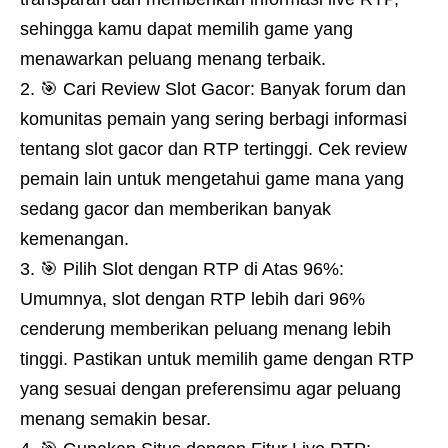
sehingga kamu dapat memilih game yang
menawarkan peluang menang terbaik.
🎯 Cari Review Slot Gacor: Banyak forum dan
komunitas pemain yang sering berbagi informasi
tentang slot gacor dan RTP tertinggi. Cek review
pemain lain untuk mengetahui game mana yang
sedang gacor dan memberikan banyak
kemenangan.
🎯 Pilih Slot dengan RTP di Atas 96%:
Umumnya, slot dengan RTP lebih dari 96%
cenderung memberikan peluang menang lebih
tinggi. Pastikan untuk memilih game dengan RTP
yang sesuai dengan preferensimu agar peluang
menang semakin besar.