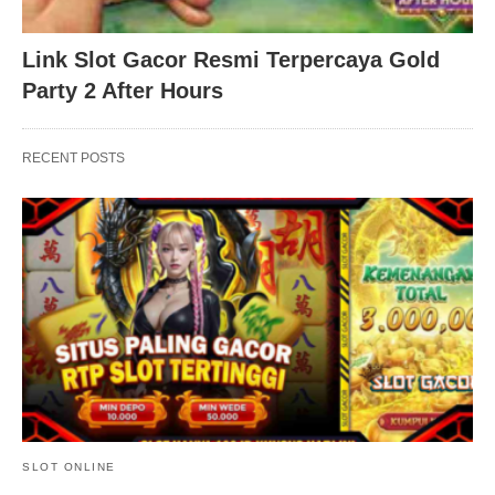
Link Slot Gacor Resmi Terpercaya Gold
Party 2 After Hours
RECENT POSTS
SLOT ONLINE