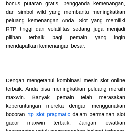
bonus putaran gratis, pengganda kemenangan,
dan simbol wild yang membantu meningkatkan
peluang kemenangan Anda. Slot yang memiliki
RTP tinggi dan volatilitas sedang juga menjadi
pilihan terbaik bagi pemain yang ingin
mendapatkan kemenangan besar.
Dengan mengetahui kombinasi mesin slot online
terbaik, Anda bisa meningkatkan peluang meraih
maxwin. Banyak pemain telah merasakan
keberuntungan mereka dengan menggunakan
bocoran
rtp slot pragmatic
dalam permainan slot
gacor maxwin terbaik. Jangan lewatkan