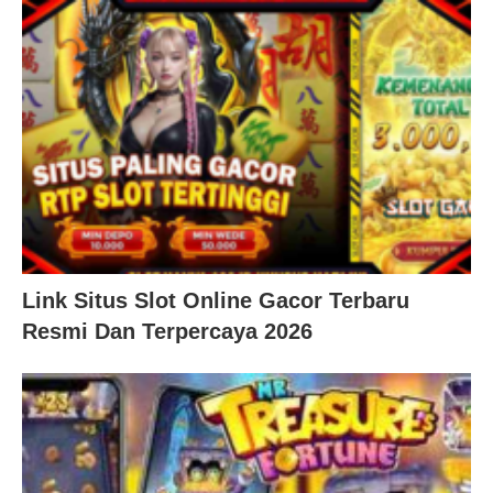
Link Situs Slot Online Gacor Terbaru
Resmi Dan Terpercaya 2026