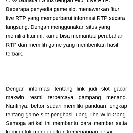
🎯 Gunakan Situs dengan Fitur Live RTP:
Beberapa penyedia game slot menawarkan fitur
live RTP yang memperbarui informasi RTP secara
langsung. Dengan menggunakan situs yang
memiliki fitur ini, kamu bisa memantau perubahan
RTP dan memilih game yang memberikan hasil
terbaik.
Dengan informasi tentang link judi slot gacor
maxwin resmi terpercaya gampang menang.
Nantinya, bettor sudah memiliki panduan lengkap
tentang game slot penghasil uang The Wild Gang.
Semoga artikel ini membantu para member setia
kami untuk mendapatkan kemenangan besar.