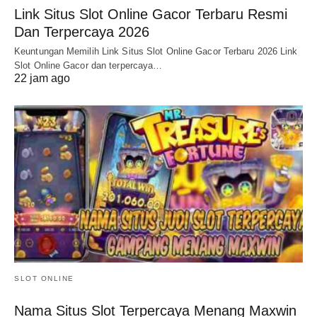
Link Situs Slot Online Gacor Terbaru Resmi
Dan Terpercaya 2026
Keuntungan Memilih Link Situs Slot Online Gacor Terbaru 2026 Link
Slot Online Gacor dan terpercaya…
22 jam ago
SLOT ONLINE
Nama Situs Slot Terpercaya Menang Maxwin