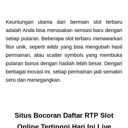
Keuntungan utama dari bermain slot terbaru
adalah Anda bisa merasakan sensasi baru dengan
setiap putaran. Beberapa slot terbaru menawarkan
fitur unik, seperti wilds yang bisa mengubah hasil
permainan, atau scatter symbols yang membuka
putaran bonus dengan hadiah lebih besar. Dengan
berbagai inovasi ini, setiap permainan jadi semakin
seru dan menegangkan.
Situs Bocoran Daftar RTP Slot
Online Tertinggi Hari Ini Live