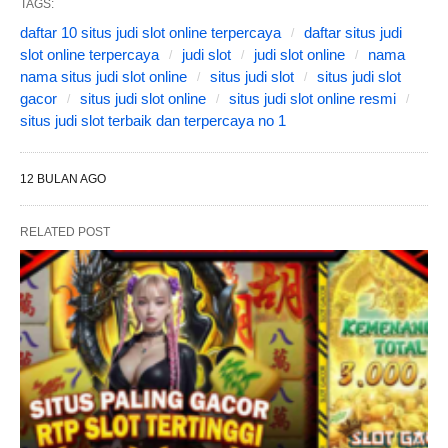
TAGS:
daftar 10 situs judi slot online terpercaya
daftar situs judi
slot online terpercaya
judi slot
judi slot online
nama
nama situs judi slot online
situs judi slot
situs judi slot
gacor
situs judi slot online
situs judi slot online resmi
situs judi slot terbaik dan terpercaya no 1
12 BULAN AGO
RELATED POST