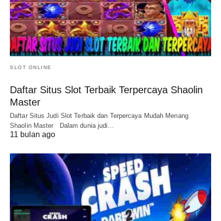
SLOT ONLINE
Daftar Situs Slot Terbaik Terpercaya Shaolin
Master
Daftar Situs Judi Slot Terbaik dan Terpercaya Mudah Menang
Shaolin Master Dalam dunia judi…
11 bulan ago