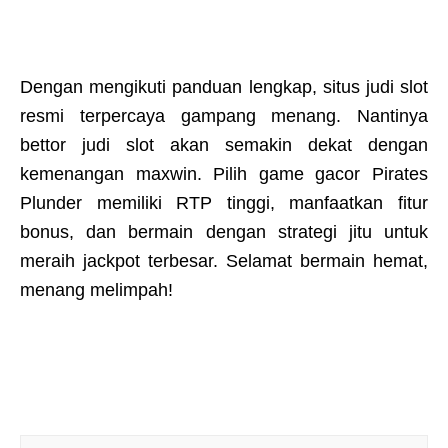
Dengan mengikuti panduan lengkap, situs judi slot
resmi terpercaya gampang menang. Nantinya
bettor judi slot akan semakin dekat dengan
kemenangan maxwin. Pilih game gacor Pirates
Plunder memiliki RTP tinggi, manfaatkan fitur
bonus, dan bermain dengan strategi jitu untuk
meraih jackpot terbesar. Selamat bermain hemat,
menang melimpah!