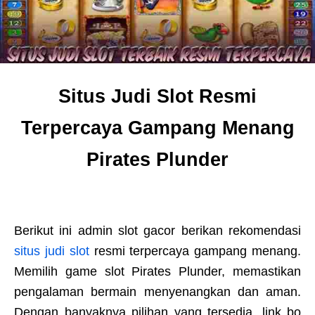
Situs Judi Slot Resmi
Terpercaya Gampang Menang
Pirates Plunder
Berikut ini admin slot gacor berikan rekomendasi
situs judi slot
resmi terpercaya gampang menang.
Memilih game slot Pirates Plunder, memastikan
pengalaman bermain menyenangkan dan aman.
Dengan banyaknya pilihan yang tersedia, link bo