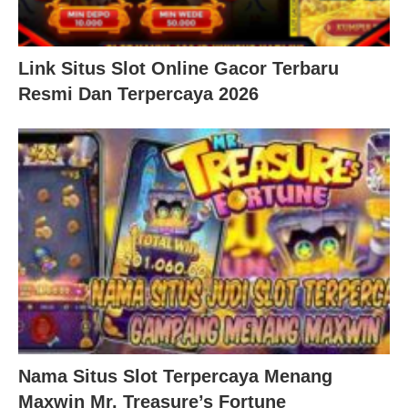
Link Situs Slot Online Gacor Terbaru
Resmi Dan Terpercaya 2026
Nama Situs Slot Terpercaya Menang
Maxwin Mr. Treasure’s Fortune