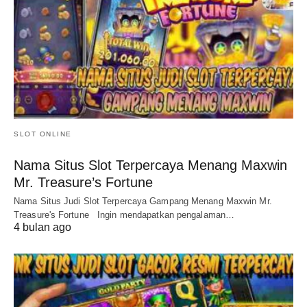
SLOT ONLINE
Nama Situs Slot Terpercaya Menang Maxwin
Mr. Treasure’s Fortune
Nama Situs Judi Slot Terpercaya Gampang Menang Maxwin Mr.
Treasure's Fortune Ingin mendapatkan pengalaman…
4 bulan ago