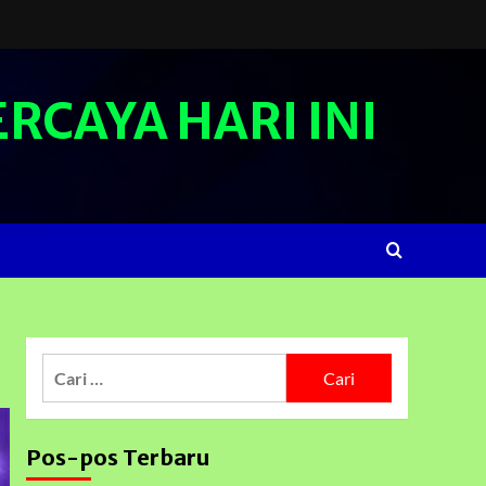
RCAYA HARI INI
Cari
untuk:
Pos-pos Terbaru