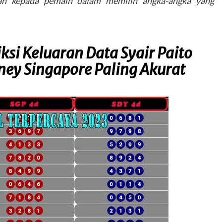
an kepada pemain dalam memilih angka-angka yang
iksi Keluaran Data Syair Paito
ey Singapore Paling Akurat