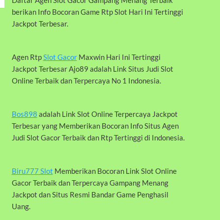
Daftar Agen Slot Gacor Gampang Menang Terbaik
berikan Info Bocoran Game Rtp Slot Hari Ini Tertinggi
Jackpot Terbesar.
Agen Rtp
Slot Gacor
Maxwin Hari Ini Tertinggi
Jackpot Terbesar Ajo89 adalah Link Situs Judi Slot
Online Terbaik dan Terpercaya No 1 Indonesia.
Bos898
adalah Link Slot Online Terpercaya Jackpot
Terbesar yang Memberikan Bocoran Info Situs Agen
Judi Slot Gacor Terbaik dan Rtp Tertinggi di Indonesia.
Biru777 Slot
Memberikan Bocoran Link Slot Online
Gacor Terbaik dan Terpercaya Gampang Menang
Jackpot dan Situs Resmi Bandar Game Penghasil
Uang.