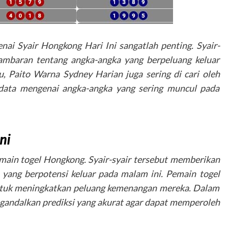
nai Syair Hongkong Hari Ini sangatlah penting. Syair-
ambaran tentang angka-angka yang berpeluang keluar
, Paito Warna Sydney Harian juga sering di cari oleh
 data mengenai angka-angka yang sering muncul pada
ni
emain togel Hongkong. Syair-syair tersebut memberikan
 yang berpotensi keluar pada malam ini. Pemain togel
ntuk meningkatkan peluang kemenangan mereka. Dalam
gandalkan prediksi yang akurat agar dapat memperoleh